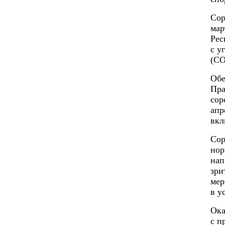
Сор
мар
Рес
с у
(CO
Обе
Пра
сор
апр
вкл
Сор
нор
нап
зри
мер
в у
Ока
с п