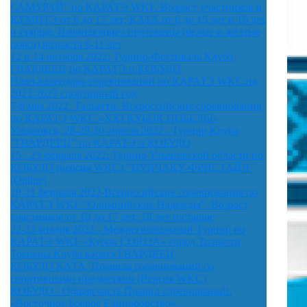
САМУРАЙ" по КАРАТЭ WKF. Возраст участников в
КУМИТЭ от 6 до 17 лет; КАТА от 6 до 15 лет и 16 лет
и старше. Начинающие спортсмены (белые и жёлтые
пояса) возраста 6-11 лет
12 и 14 октября 2022: Турнир-Фестиваль Клуба
ГВАРДЕЕЦ по КАРАТЭ и КОБУДО
План-календарь соревнований по КАРАТЭ WKC на
2022-2023 спортивный год
7-8 мая 2022. Тольятти. Всероссийские соревнования
по КАРАТЭ WKC «XXI КУБОК ПОБЕДЫ»
Ульяновск, 28-29-30 апреля 2022 - Турнир Клуба
"ГВАРДЕЕЦ" по КАРАТЭ и КОБУДО
15 - 23 февраля 2022: Турнир Ульяновской области по
КОБУДО (версия WKC) "НУНЧАКУ-ФРИСТАЙЛ"
(Online)
18-21 февраля 2022-Всероссийские соревнования по
КАРАТЭ WKF "Олимпийские Надежды". Возраст
участников от 10 до 17 лет; 18 лет и старше
22-23 января 2022 - Межрегиональный Турнир по
КАРАТЭ WKF «Кубок СОЮЗА» город Тольятти
Тренеры Клуба каратэ ГВАРДЕЕЦ
КОБУДО КАТА. Правила соревнований со
спортивными предметами (Версия WKC)
КОБУДО - Общая часть Правил соревнований.
«Восточное Боевое Единоборство».