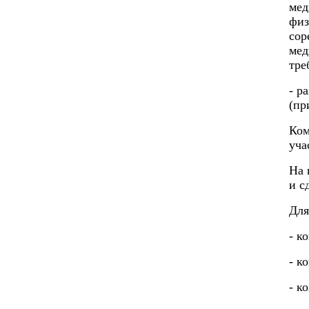
мед
физ
сор
мед
тре
- р
(пр
Ком
уча
На 
и с
Для
- к
- к
- к