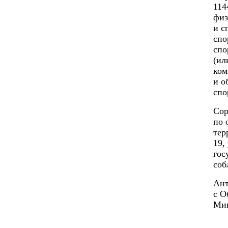
114
физ
и с
спо
спо
(ил
ком
и о
спо
Сор
по 
тер
19,
гос
соб
Ант
с О
Мин