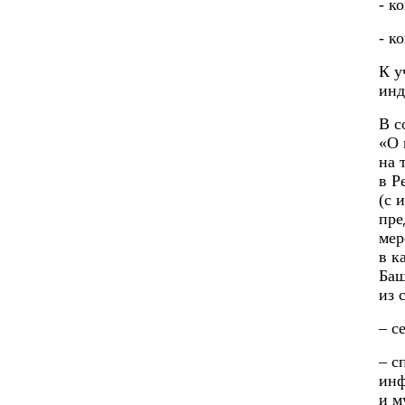
- к
- к
К у
инд
В с
«О 
на 
в Р
(с 
пре
мер
в к
Баш
из 
– с
– с
инф
и м