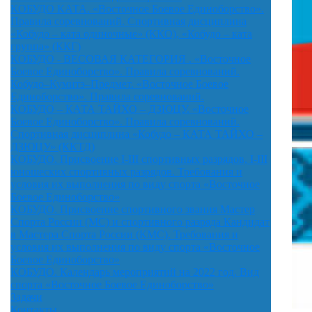
КОБУДО КАТА. «Восточное Боевое Единоборство».
Правила соревнований. Спортивная дисциплина
«Кобудо – ката одиночные» (ККО), «Кобудо – ката
группа» (ККГ)
КОБУДО - ВЕСОВАЯ КАТЕГОРИЯ . «Восточное
Боевое Единоборство». Правила соревнований.
Кобудо–Кумитэ–Предмет. «Восточное Боевое
Единоборство». Правила соревнований.
КОБУДО – КАТА ТАЙХО – ДЗЮЦУ. «Восточное
Боевое Единоборство». Правила соревнований.
Спортивная дисциплина «Кобудо – КАТА ТАЙХО –
ДЗЮЦУ» (ККТД)
КОБУДО. Присвоение I-III спортивных разрядов, I-III
юношеских спортивных разрядов. Требования и
условия их выполнения по виду спорта «Восточное
Боевое Единоборство»
КОБУДО. Присвоение спортивного звания Мастер
Спорта России (МС) и спортивного разряда Кандидат
в Мастера Спорта России (КМС). Требования и
условия их выполнения по виду спорта «Восточное
Боевое Единоборство»
КОБУДО. Календарь мероприятий на 2022 год. Вид
спорта «Восточное Боевое Единоборство»
Задачи
Контакты