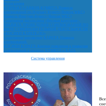
Фотогалерея
НУНЧАКУ-САНБОН-КУМИТЭ. Правила
соревнований по Нунчаку Кумитэ (Версия WKC)
Правила Иригуми-Кумитэ (Версия WKC)
Спортивная дисциплина «Весовая категория».
ПРАВИЛА ПРОВЕДЕНИЯ СОРЕВНОВАНИЙ ПО
ВИДУ СОРЕВНОВАТЕЛЬНОЙ ДЕЯТЕЛЬНОСТИ
«КОСИКИ КАРАТЕ-ДО»
Спортивное контактное КАРАТЭ. Правила
соревнований.
КОСИКИ КАРАТЭ. Краткое пояснение к правилам
соревнований в разделах КУМИТЭ и КАТА
Система управления
Все
соо