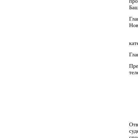
про
Баш
Гла
Нов
Гла
кат
Гла
Пре
тел
Отв
суд
спо