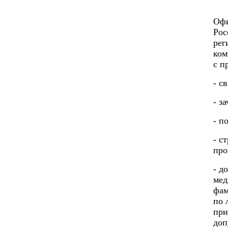
Офи
Рос
рег
ком
с п
- с
- з
- п
- с
про
- д
мед
фам
по 
при
доп