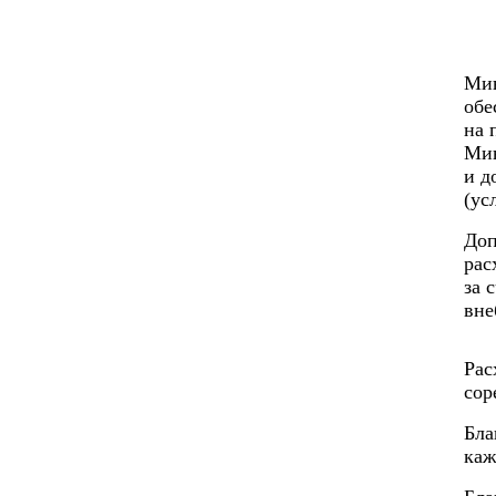
Мин
обе
на 
Мин
и д
(ус
Доп
рас
за 
вне
Рас
сор
Бла
каж