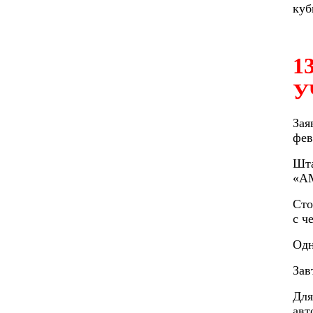
куб
1
У
Зая
фев
Шта
«AM
Сто
с ч
Одн
Зав
Для
авт