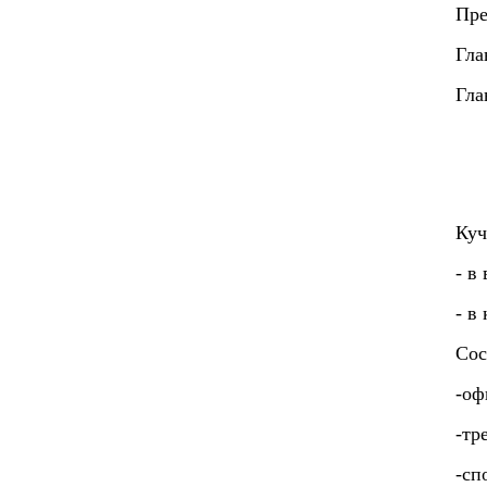
Пре
Гла
Гла
Куч
- в
- в
Сос
-оф
-тр
-сп