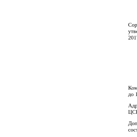
Сор
утв
201
Ком
до 
Адр
ЦС
Доп
сос