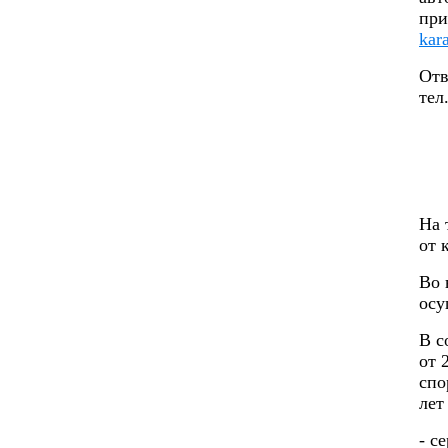
при
kar
Отв
тел
На 
от 
Во 
осу
В с
от 
спо
лет
- с