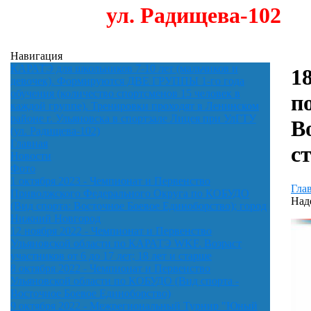
ул. Радищева-102
Навигация
КАРАТЭ для школьников 7-10 лет (мальчиков и
1
девочек). Формируются ДВЕ ГРУППЫ 1-го года
обучения (количество спортсменов 15 человек в
п
каждой группе). Тренировки проходят в Ленинском
районе г. Ульяновска в спортзале Лицея при УлГТУ
Во
(ул. Радищева-102)
Главная
с
Новости
Фото
1 октября 2023 - Чемпионат и Первенство
Гла
Приволжского Федерального Округа по КОБУДО
Наде
(Вид спорта: Восточное Боевое Единоборство); город
Нижний Новгород
12 ноября 2022 - Чемпионат и Первенство
Ульяновской области по КАРАТЭ WKF. Возраст
участников от 6 до 17 лет; 18 лет и старше
8 октября 2022 - Чемпионат и Первенство
Ульяновской области по КОБУДО (Вид спорта -
Восточное Боевое Единоборство)
9 октября 2022 - Межрегиональный Турнир "Юный