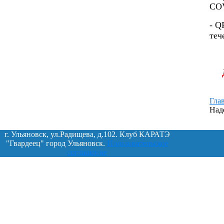
COV
- Q
теч
Гла
Наде
г. Ульяновск, ул.Радищева, д.102. Клуб КАРАТЭ
"Гвардеец" город Ульяновск.
Пользовательское
соглашение