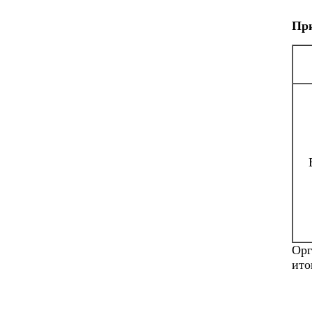
При
Орг
ито