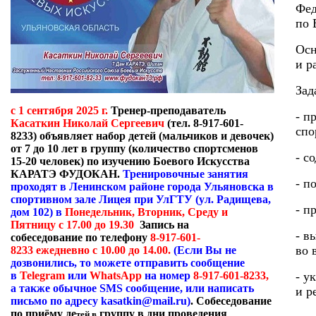
Фед
по 
Осн
и р
Зад
с 1 сентября 2025 г.
Тренер-преподаватель
- п
Касаткин Николай Сергеевич
(тел. 8-917-601-
спо
8233)
объявляет набор детей (мальчиков и девочек)
от 7 до 10 лет в группу (количество спортсменов
- с
15-20 человек) по изучению Боевого Искусства
КАРАТЭ ФУДОКАН.
Тренировочные занятия
- п
проходят в Ленинском районе города Ульяновска в
спортивном зале Лицея при УлГТУ (ул. Радищева,
- п
дом 102) в
Понедельник, Вторник, Среду и
Пятницу с 17.00 до 19.30
Запись на
- в
собеседование по телефону
8-917-601-
во 
8233 ежедневно с 10.00 до 14.00.
(Если Вы не
дозвонились, то можете отправить сообщение
- у
в
Telegram
или
WhatsApp
на номер
8-917-601-8233,
а также обычное
SMS
сообщение, или написать
и р
письмо по адресу
kasatkin
@
mail
.
ru
)
. Собеседование
по приёму де
группу в дни проведения
тей в