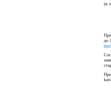
(в 
Пре
до 
nov
Сог
зая
ста
Пре
kar