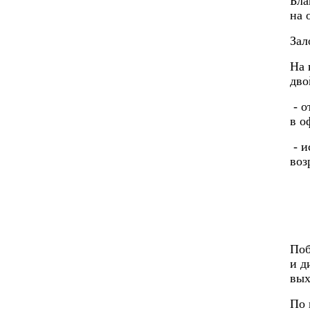
Бла
на 
Зал
На 
дво
- о
в о
- и
воз
Поб
и д
вых
По 