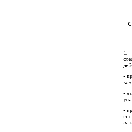
С
1.
сле
дей
- п
кон
- а
упа
- п
спо
одн