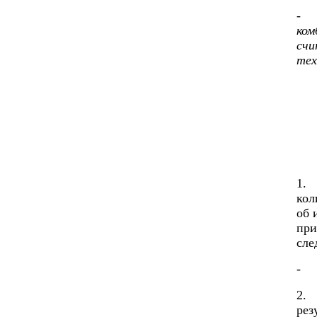
ком
счи
тех
1.
кол
об 
при
сле
- 
2.
рез