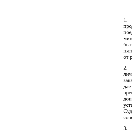
1.
про
пое
мин
быт
пят
от 
2.
лич
зак
дае
вре
доп
уст
Суд
сор
3.