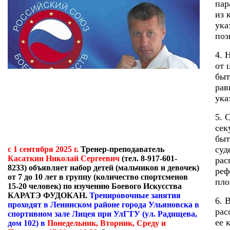
пар
из 
ука
поз
4. 
от 
быт
рав
ука
5. 
сек
быт
суд
с 1 сентября 2025 г.
Тренер-преподаватель
Касаткин Николай Сергеевич
(тел. 8-917-601-
рас
8233)
объявляет набор детей (мальчиков и девочек)
реф
от 7 до 10 лет в группу (количество спортсменов
пло
15-20 человек) по изучению Боевого Искусства
КАРАТЭ ФУДОКАН.
Тренировочные занятия
6. 
проходят в Ленинском районе города Ульяновска в
рас
спортивном зале Лицея при УлГТУ (ул. Радищева,
ее 
дом 102) в
Понедельник, Вторник, Среду и