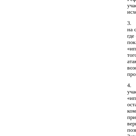
уча
исх
3. 
на 
где
пок
«ип
тог
ата
воз
про
4. 
уча
«ип
ост
ко
при
вер
поз