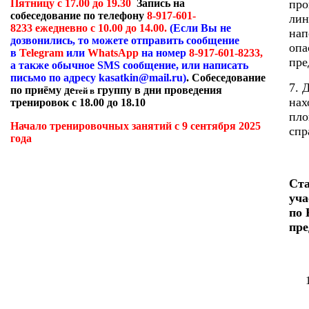
про
Пятницу с 17.00 до 19.30
Запись на
собеседование по телефону
8-917-601-
лин
8233 ежедневно с 10.00 до 14.00.
(Если Вы не
нап
дозвонились, то можете отправить сообщение
опа
в
Telegram
или
WhatsApp
на номер
8-917-601-8233,
пре
а также обычное
SMS
сообщение, или написать
письмо по адресу
kasatkin
@
mail
.
ru
)
. Собеседование
7. 
по приёму де
группу в дни проведения
тей в
нах
тренировок с 18.00 до 18.10
пло
Начало тренировочных занятий с 9 сентября 2025
спр
года
Ста
уча
по 
пре