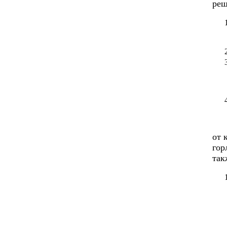
реш
от 
гор
так