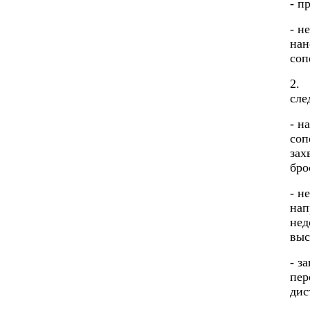
- п
- н
нан
соп
2.
сле
- н
соп
зах
бро
- н
нап
нед
выс
- з
пер
дис