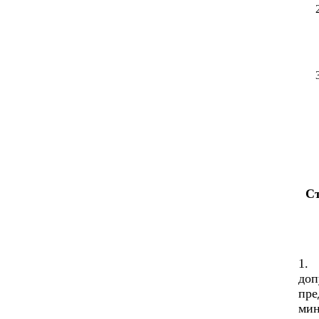
Ст
1. 
доп
пре
мин