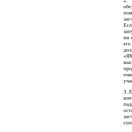
2. 
обе
пом
зас
Есл
зап
ни 
его
дол
«ЯМ
выс
про
очк
уча
3..
кон
пад
ост
зас
соп