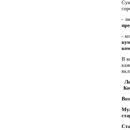
Сущ
сор
- л
пре
- к
кум
ком
В к
каж
вкл
Ли
Ко
Воз
Муж
ста
Ста