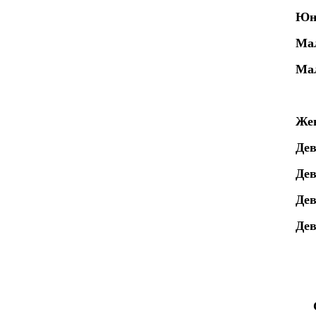
Юно
Мал
Мал
Жен
Дев
Дев
Де
Де