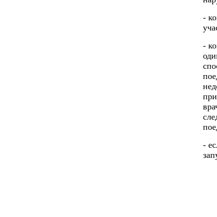
- к
уча
- к
оди
спо
пое
нед
при
вра
сле
пое
- е
зап