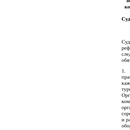
о
ко
Суд
Суд
реф
сле
обя
1.
пра
каж
тур
Орг
ком
орг
сор
и р
обо