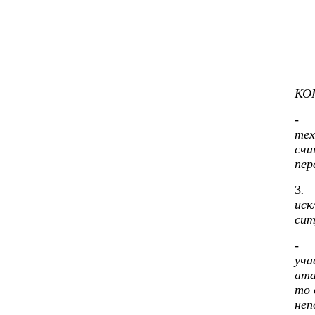
КО
тех
счи
пер
3
.
иск
сит
уча
ата
то 
неп