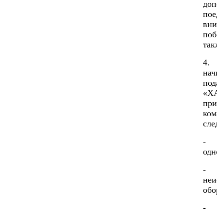
доп
пое
вни
поб
так
4.
нач
под
«Х
при
ком
сле
- 
одн
- 
неи
обо
- 