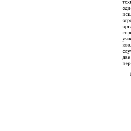
тех
одн
иск
огр
орг
сор
уча
ква
слу
две
пер