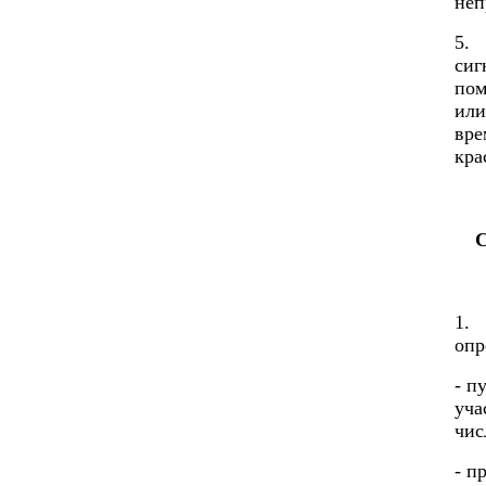
неп
5.
си
пом
или
вре
кра
С
1. 
опр
- п
уча
чис
- п