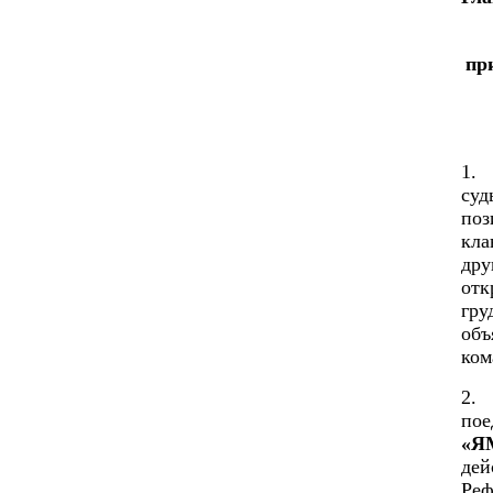
пр
1.
суд
поз
кла
дру
отк
гру
объ
ко
2. 
пое
«Я
дей
Реф