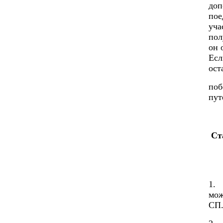
доп
пое
уча
пол
он 
Есл
ост
поб
пут
Ст
1. 
мож
СП