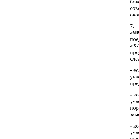
бок
сов
око
7.
«Я
пое
«Х
про
сле
- е
уча
пре
- к
уча
пор
зам
- к
уча
нар