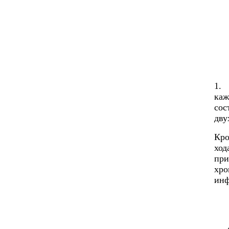
1. 
каж
сос
дву
Кро
ход
при
хро
инф