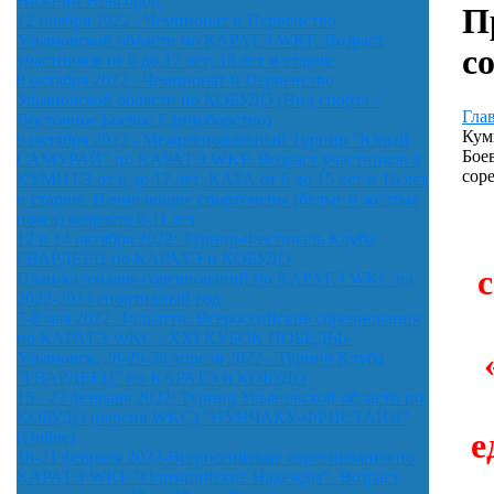
Нижний Новгород
П
12 ноября 2022 - Чемпионат и Первенство
Ульяновской области по КАРАТЭ WKF. Возраст
с
участников от 6 до 17 лет; 18 лет и старше
8 октября 2022 - Чемпионат и Первенство
Ульяновской области по КОБУДО (Вид спорта -
Гла
Восточное Боевое Единоборство)
Кум
9 октября 2022 - Межрегиональный Турнир "Юный
Бое
САМУРАЙ" по КАРАТЭ WKF. Возраст участников в
сор
КУМИТЭ от 6 до 17 лет; КАТА от 6 до 15 лет и 16 лет
и старше. Начинающие спортсмены (белые и жёлтые
пояса) возраста 6-11 лет
12 и 14 октября 2022: Турнир-Фестиваль Клуба
ГВАРДЕЕЦ по КАРАТЭ и КОБУДО
План-календарь соревнований по КАРАТЭ WKC на
2022-2023 спортивный год
7-8 мая 2022. Тольятти. Всероссийские соревнования
по КАРАТЭ WKC «XXI КУБОК ПОБЕДЫ»
Ульяновск, 28-29-30 апреля 2022 - Турнир Клуба
"ГВАРДЕЕЦ" по КАРАТЭ и КОБУДО
15 - 23 февраля 2022: Турнир Ульяновской области по
КОБУДО (версия WKC) "НУНЧАКУ-ФРИСТАЙЛ"
е
(Online)
18-21 февраля 2022-Всероссийские соревнования по
КАРАТЭ WKF "Олимпийские Надежды". Возраст