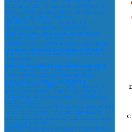
участников от 10 до 17 лет; 18 лет и старше
22-23 января 2022 - Межрегиональный Турнир по
КАРАТЭ WKF «Кубок СОЮЗА» город Тольятти
Тренеры Клуба каратэ ГВАРДЕЕЦ
КОБУДО КАТА. Правила соревнований со
спортивными предметами (Версия WKC)
КОБУДО - Общая часть Правил соревнований.
«Восточное Боевое Единоборство».
КОБУДО КАТА. «Восточное Боевое Единоборство».
Правила соревнований. Спортивная дисциплина
«Кобудо – ката одиночные» (ККО), «Кобудо – ката
группа» (ККГ)
КОБУДО - ВЕСОВАЯ КАТЕГОРИЯ . «Восточное
Боевое Единоборство». Правила соревнований.
Кобудо–Кумитэ–Предмет. «Восточное Боевое
Единоборство». Правила соревнований.
КОБУДО – КАТА ТАЙХО – ДЗЮЦУ. «Восточное
Г
Боевое Единоборство». Правила соревнований.
Спортивная дисциплина «Кобудо – КАТА ТАЙХО –
ДЗЮЦУ» (ККТД)
КОБУДО. Присвоение I-III спортивных разрядов, I-III
юношеских спортивных разрядов. Требования и
С
условия их выполнения по виду спорта «Восточное
Боевое Единоборство»
КОБУДО. Присвоение спортивного звания Мастер