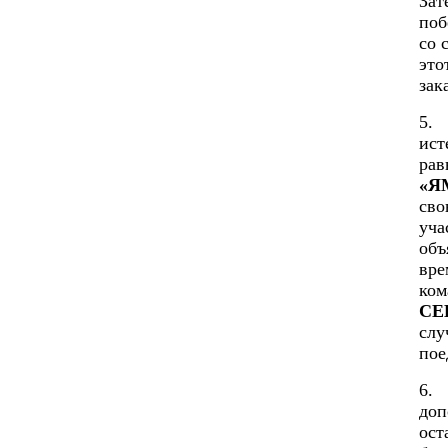
Зат
поб
со 
это
зак
5. 
ист
рав
«Я
сво
уча
объ
вре
ко
СЕ
слу
пое
6.
доп
ост