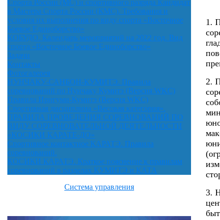
Спорта России (МС) и спортивного разряда Кандидат
в Мастера Спорта России (КМС). Требования и
условия их выполнения по виду спорта «Восточное
1. 
Боевое Единоборство»
сор
КОБУДО. Календарь мероприятий на 2022 год. Вид
гла
спорта «Восточное Боевое Единоборство»
пов
Задачи
пре
Контакты
Фотогалерея
2. 
НУНЧАКУ-САНБОН-КУМИТЭ. Правила
соревнований по Нунчаку Кумитэ (Версия WKC)
сор
Правила Иригуми-Кумитэ (Версия WKC)
соб
Спортивная дисциплина «Весовая категория».
мин
ПРАВИЛА ПРОВЕДЕНИЯ СОРЕВНОВАНИЙ ПО
юно
ВИДУ СОРЕВНОВАТЕЛЬНОЙ ДЕЯТЕЛЬНОСТИ
мак
«КОСИКИ КАРАТЕ-ДО»
юни
Спортивное контактное КАРАТЭ. Правила
соревнований.
(ог
КОСИКИ КАРАТЭ. Краткое пояснение к правилам
изм
соревнований в разделах КУМИТЭ и КАТА
сто
Система управления
3. 
цен
быт