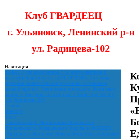
Клуб
ГВАРДЕЕЦ
г. Ульяновск,
Ленинский р-н
ул. Радищева-102
Навигация
КАРАТЭ для школьников 7-10 лет (мальчиков и
К
девочек). Формируются ДВЕ ГРУППЫ 1-го года
обучения (количество спортсменов 15 человек в
К
каждой группе). Тренировки проходят в Ленинском
районе г. Ульяновска в спортзале Лицея при УлГТУ
П
(ул. Радищева-102)
Главная
«
Новости
Фото
Б
1 октября 2023 - Чемпионат и Первенство
Приволжского Федерального Округа по КОБУДО
Е
(Вид спорта: Восточное Боевое Единоборство); город