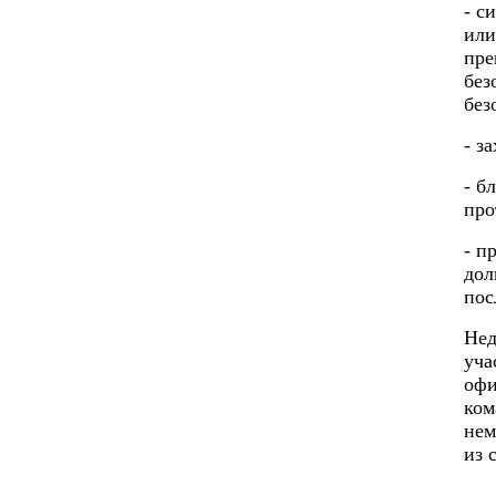
- с
или
пре
без
без
- з
- б
про
- п
дол
пос
Нед
уча
офи
ком
нем
из 