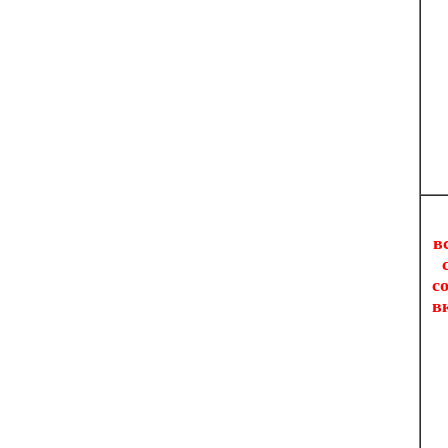
в
с
в