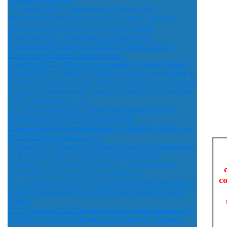
Нижний Новгород
12 ноября 2022 - Чемпионат и Первенство
Ульяновской области по КАРАТЭ WKF. Возраст
участников от 6 до 17 лет; 18 лет и старше
8 октября 2022 - Чемпионат и Первенство
Ульяновской области по КОБУДО (Вид спорта -
Восточное Боевое Единоборство)
9 октября 2022 - Межрегиональный Турнир "Юный
САМУРАЙ" по КАРАТЭ WKF. Возраст участников в
КУМИТЭ от 6 до 17 лет; КАТА от 6 до 15 лет и 16 лет
и старше. Начинающие спортсмены (белые и жёлтые
пояса) возраста 6-11 лет
12 и 14 октября 2022: Турнир-Фестиваль Клуба
ГВАРДЕЕЦ по КАРАТЭ и КОБУДО
План-календарь соревнований по КАРАТЭ WKC на
2022-2023 спортивный год
7-8 мая 2022. Тольятти. Всероссийские соревнования
по КАРАТЭ WKC «XXI КУБОК ПОБЕДЫ»
Ульяновск, 28-29-30 апреля 2022 - Турнир Клуба
"ГВАРДЕЕЦ" по КАРАТЭ и КОБУДО
с
15 - 23 февраля 2022: Турнир Ульяновской области по
КОБУДО (версия WKC) "НУНЧАКУ-ФРИСТАЙЛ"
(Online)
18-21 февраля 2022-Всероссийские соревнования по
КАРАТЭ WKF "Олимпийские Надежды". Возраст