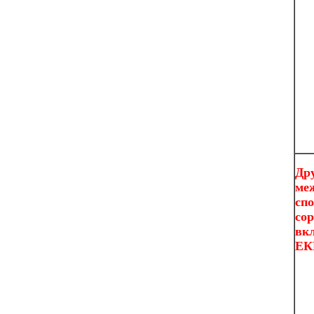
Др
ме
сп
со
вк
ЕК