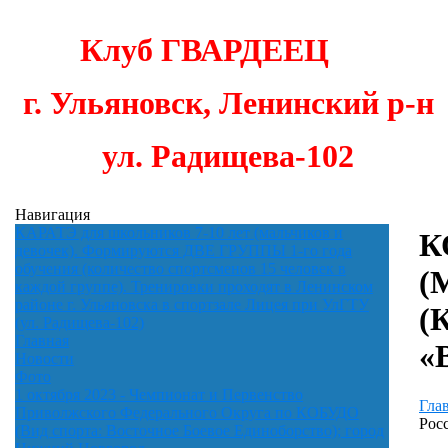
Клуб
ГВАРДЕЕЦ
г. Ульяновск,
Ленинский р-н
ул. Радищева-102
Навигация
КАРАТЭ для школьников 7-10 лет (мальчиков и
К
девочек). Формируются ДВЕ ГРУППЫ 1-го года
обучения (количество спортсменов 15 человек в
(
каждой группе). Тренировки проходят в Ленинском
районе г. Ульяновска в спортзале Лицея при УлГТУ
(
(ул. Радищева-102)
Главная
«
Новости
Фото
1 октября 2023 - Чемпионат и Первенство
Гла
Приволжского Федерального Округа по КОБУДО
Рос
(Вид спорта: Восточное Боевое Единоборство); город