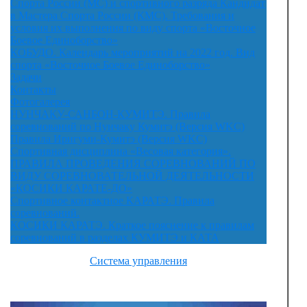
Спорта России (МС) и спортивного разряда Кандидат
в Мастера Спорта России (КМС). Требования и
условия их выполнения по виду спорта «Восточное
Боевое Единоборство»
КОБУДО. Календарь мероприятий на 2022 год. Вид
спорта «Восточное Боевое Единоборство»
Задачи
Контакты
Фотогалерея
НУНЧАКУ-САНБОН-КУМИТЭ. Правила
соревнований по Нунчаку Кумитэ (Версия WKC)
Правила Иригуми-Кумитэ (Версия WKC)
Спортивная дисциплина «Весовая категория».
ПРАВИЛА ПРОВЕДЕНИЯ СОРЕВНОВАНИЙ ПО
ВИДУ СОРЕВНОВАТЕЛЬНОЙ ДЕЯТЕЛЬНОСТИ
«КОСИКИ КАРАТЕ-ДО»
Спортивное контактное КАРАТЭ. Правила
соревнований.
КОСИКИ КАРАТЭ. Краткое пояснение к правилам
соревнований в разделах КУМИТЭ и КАТА
Система управления