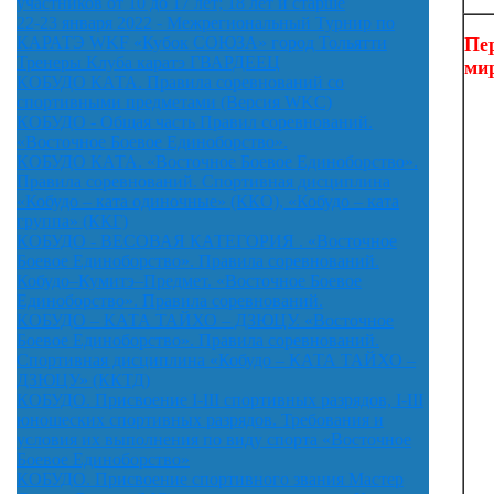
участников от 10 до 17 лет; 18 лет и старше
22-23 января 2022 - Межрегиональный Турнир по
Пе
КАРАТЭ WKF «Кубок СОЮЗА» город Тольятти
Тренеры Клуба каратэ ГВАРДЕЕЦ
ми
КОБУДО КАТА. Правила соревнований со
спортивными предметами (Версия WKC)
КОБУДО - Общая часть Правил соревнований.
«Восточное Боевое Единоборство».
КОБУДО КАТА. «Восточное Боевое Единоборство».
Правила соревнований. Спортивная дисциплина
«Кобудо – ката одиночные» (ККО), «Кобудо – ката
группа» (ККГ)
КОБУДО - ВЕСОВАЯ КАТЕГОРИЯ . «Восточное
Боевое Единоборство». Правила соревнований.
Кобудо–Кумитэ–Предмет. «Восточное Боевое
Единоборство». Правила соревнований.
КОБУДО – КАТА ТАЙХО – ДЗЮЦУ. «Восточное
Боевое Единоборство». Правила соревнований.
Спортивная дисциплина «Кобудо – КАТА ТАЙХО –
ДЗЮЦУ» (ККТД)
КОБУДО. Присвоение I-III спортивных разрядов, I-III
юношеских спортивных разрядов. Требования и
условия их выполнения по виду спорта «Восточное
Боевое Единоборство»
КОБУДО. Присвоение спортивного звания Мастер