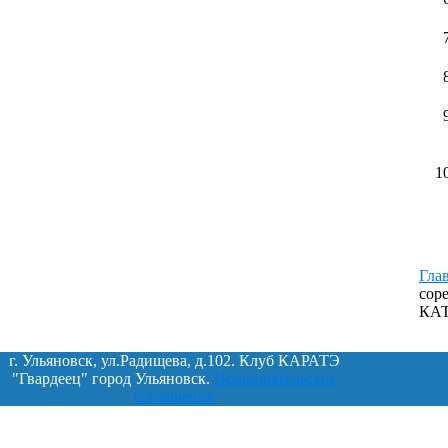
Гла
сор
КАТ
г. Ульяновск, ул.Радищева, д.102. Клуб КАРАТЭ
"Гвардеец" город Ульяновск.
Пользовательское
соглашение