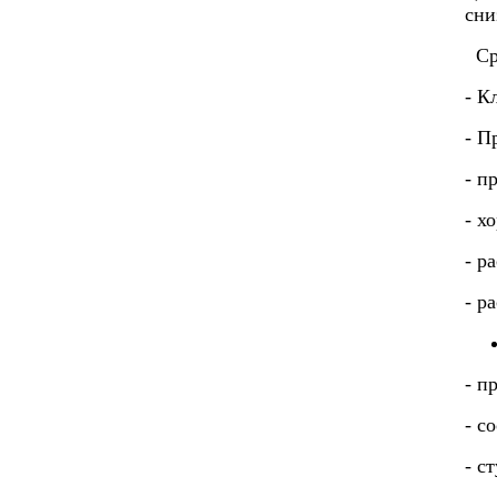
сни
Сре
- К
- П
- п
- х
- р
- р
- п
- с
- с