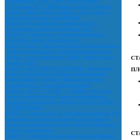
участников от 10 до 17 лет; 18 лет и старше
22-23 января 2022 - Межрегиональный Турнир по
КАРАТЭ WKF «Кубок СОЮЗА» город Тольятти
Тренеры Клуба каратэ ГВАРДЕЕЦ
КОБУДО КАТА. Правила соревнований со
спортивными предметами (Версия WKC)
КОБУДО - Общая часть Правил соревнований.
«Восточное Боевое Единоборство».
КОБУДО КАТА. «Восточное Боевое Единоборство».
Правила соревнований. Спортивная дисциплина
«Кобудо – ката одиночные» (ККО), «Кобудо – ката
СТ
группа» (ККГ)
КОБУДО - ВЕСОВАЯ КАТЕГОРИЯ . «Восточное
ПЛ
Боевое Единоборство». Правила соревнований.
Кобудо–Кумитэ–Предмет. «Восточное Боевое
Единоборство». Правила соревнований.
КОБУДО – КАТА ТАЙХО – ДЗЮЦУ. «Восточное
Боевое Единоборство». Правила соревнований.
Спортивная дисциплина «Кобудо – КАТА ТАЙХО –
ДЗЮЦУ» (ККТД)
КОБУДО. Присвоение I-III спортивных разрядов, I-III
юношеских спортивных разрядов. Требования и
условия их выполнения по виду спорта «Восточное
Боевое Единоборство»
СТ
КОБУДО. Присвоение спортивного звания Мастер