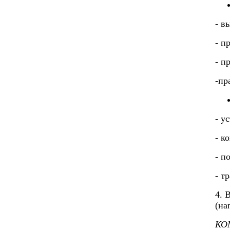
- в
- п
- п
-пр
- у
- к
- п
- т
4. 
(на
КО