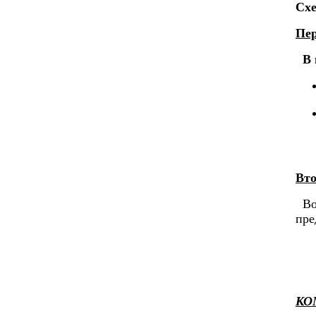
Схе
Пе
В 
Вто
Во 
пре
КО