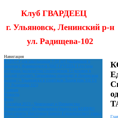
Клуб
ГВАРДЕЕЦ
г. Ульяновск,
Ленинский р-н
ул. Радищева-102
Навигация
КАРАТЭ для школьников 7-10 лет (мальчиков и
К
девочек). Формируются ДВЕ ГРУППЫ 1-го года
обучения (количество спортсменов 15 человек в
Е
каждой группе). Тренировки проходят в Ленинском
районе г. Ульяновска в спортзале Лицея при УлГТУ
С
(ул. Радищева-102)
Главная
о
Новости
Фото
Т
1 октября 2023 - Чемпионат и Первенство
Приволжского Федерального Округа по КОБУДО
(Вид спорта: Восточное Боевое Единоборство); город
Гла