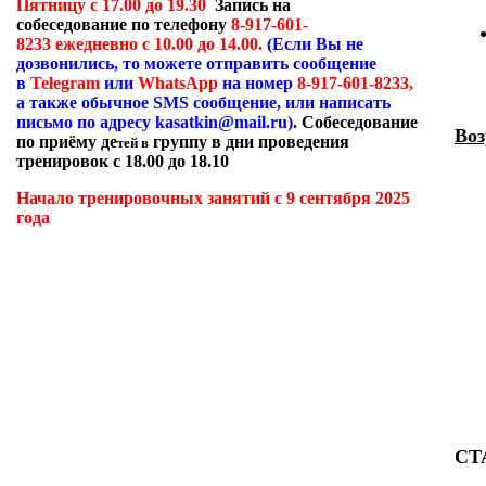
Пятницу с 17.00 до 19.30
Запись на
собеседование по телефону
8-917-601-
8233 ежедневно с 10.00 до 14.00.
(Если Вы не
дозвонились, то можете отправить сообщение
в
Telegram
или
WhatsApp
на номер
8-917-601-8233,
а также обычное
SMS
сообщение, или написать
письмо по адресу
kasatkin
@
mail
.
ru
)
. Собеседование
Воз
по приёму де
группу в дни проведения
тей в
тренировок с 18.00 до 18.10
М
Начало тренировочных занятий с 9 сентября 2025
Ю
года
М
Д
Д
Ж
СТ